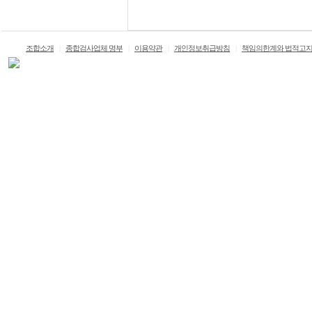
조합소개
|
종합검사업체 명부
|
이용약관
|
개인정보취급방침
|
책임의한계와 법적고